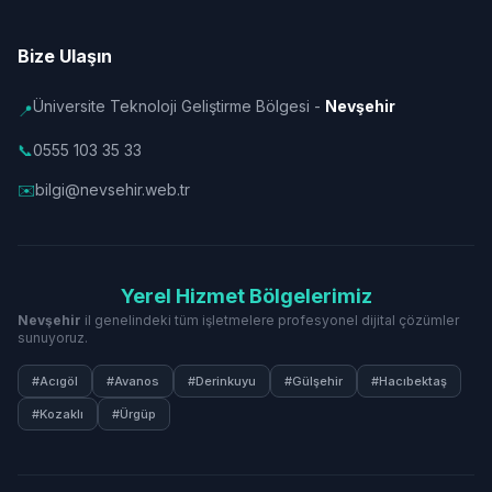
Bize Ulaşın
Üniversite Teknoloji Geliştirme Bölgesi -
Nevşehir
📍
📞
0555 103 35 33
✉️
bilgi@nevsehir.web.tr
Yerel Hizmet Bölgelerimiz
Nevşehir
il genelindeki tüm işletmelere profesyonel dijital çözümler
sunuyoruz.
#Acıgöl
#Avanos
#Derinkuyu
#Gülşehir
#Hacıbektaş
#Kozaklı
#Ürgüp