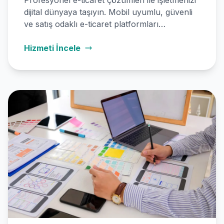
Profesyonel e-ticaret çözümleri ile işletmenizi
dijital dünyaya taşıyın. Mobil uyumlu, güvenli
ve satış odaklı e-ticaret platformları
geliştiriyoruz. Ödeme sistemleri, kargo
entegrasyonları, stok yönetimi ve SEO
Hizmeti İncele
optimizasyonu dahil eksiksiz hizmet.