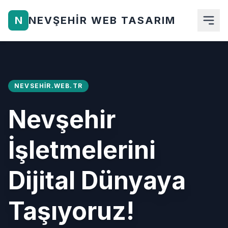
N
NEVŞEHIR WEB TASARIM
Anasayfa
Hakkımızda
NEVSEHIR.WEB.TR
Hizmetlerimiz
Nevşehir
Ürünler
İşletmelerini
Blog
Dijital Dünyaya
İletişim
Taşıyoruz!
Teklif Al