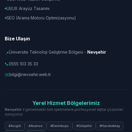
UI/UX Arayüz Tasarımı
SEO (Arama Motoru Optimizasyonu)
Bize Ulaşın
Üniversite Teknoloji Geliştirme Bölgesi -
Nevşehir
📍
📞
0555 103 35 33
✉️
bilgi@nevsehir.web.tr
Yerel Hizmet Bölgelerimiz
Nevşehir
il genelindeki tüm işletmelere profesyonel dijital çözümler
sunuyoruz.
#Acıgöl
#Avanos
#Derinkuyu
#Gülşehir
#Hacıbektaş