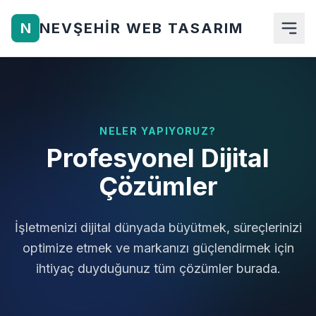
N
NEVŞEHIR WEB TASARIM
Anasayfa
Hakkımızda
NELER YAPIYORUZ?
Profesyonel Dijital
Hizmetlerimiz
Çözümler
Ürünler
Blog
İşletmenizi dijital dünyada büyütmek, süreçlerinizi
optimize etmek ve markanızı güçlendirmek için
İletişim
ihtiyaç duyduğunuz tüm çözümler burada.
Teklif Al