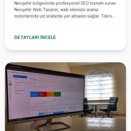
Nevşehir bölgesinde profesyonel SEO hizmeti sunan
Nevşehir Web Tasarım, web sitenizin arama
motorlarında üst sıralarda yer almasını sağlar. Teknik
SEO, içerik optimizasyonu, yerel SEO ve link building
çalışmalarıyla organik trafiğinizi artırın, rakiplerinizin
önüne geçin. Deneyimli ekibimizle ölçülebilir
DETAYLARI İNCELE
sonuçlar elde edin. Ücretsiz analiz için 0555 103 35
33 numaralı telefonu arayın.