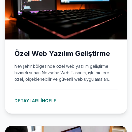
Özel Web Yazılım Geliştirme
Nevşehir bölgesinde özel web yazılım geliştirme
hizmeti sunan Nevşehir Web Tasarım, işletmelere
özel, ölçeklenebilir ve güvenli web uygulamaları
geliştiriyor. E-ticaret platformları, CRM sistemleri,
kurumsal yazılımlar ve API entegrasyonları gibi geniş
bir yelpazede hizmet veren firma, deneyimli kadrosu
DETAYLARI İNCELE
ve modern teknolojileriyle dijital dönüşüm
süreçlerinde yanınızda.