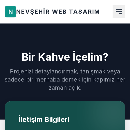
N
NEVŞEHIR WEB TASARIM
Anasayfa
Hakkımızda
Bir Kahve İçelim?
Hizmetlerimiz
Projenizi detaylandırmak, tanışmak veya
Ürünler
sadece bir merhaba demek için kapımız her
zaman açık.
Blog
İletişim
Teklif Al
İletişim Bilgileri