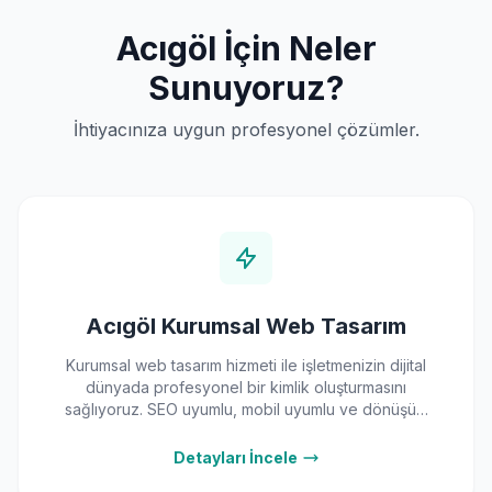
Acıgöl İçin Neler
Sunuyoruz?
İhtiyacınıza uygun profesyonel çözümler.
Acıgöl Kurumsal Web Tasarım
Kurumsal web tasarım hizmeti ile işletmenizin dijital
dünyada profesyonel bir kimlik oluşturmasını
sağlıyoruz. SEO uyumlu, mobil uyumlu ve dönüşüm
odaklı web siteleri tasarlayarak markanızı
güçlendiriyoruz.
Detayları İncele