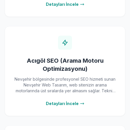
tasarlıyoruz.
Detayları İncele
Acıgöl SEO (Arama Motoru
Optimizasyonu)
Nevşehir bölgesinde profesyonel SEO hizmeti sunan
Nevşehir Web Tasarım, web sitenizin arama
motorlarında üst sıralarda yer almasını sağlar. Teknik
SEO, içerik optimizasyonu, yerel SEO ve link building
çalışmalarıyla organik trafiğinizi artırın, rakiplerinizin
Detayları İncele
önüne geçin. Deneyimli ekibimizle ölçülebilir
sonuçlar elde edin. Ücretsiz analiz için 0555 103 35
33 numaralı telefonu arayın.