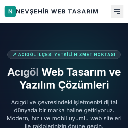
N
NEVŞEHIR WEB TASARIM
Anasayfa
Hakkımızda
📍 ACIGÖL İLÇESI YETKILI HIZMET NOKTASI
Hizmetlerimiz
Acıgöl
Web Tasarım ve
Ürünler
Yazılım Çözümleri
Blog
Acıgöl ve çevresindeki işletmenizi dijital
İletişim
dünyada bir marka haline getiriyoruz.
Teklif Al
Modern, hızlı ve mobil uyumlu web siteleri
ile rakiplerinizin önüne geçin.