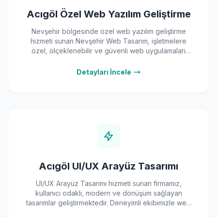
Acıgöl Özel Web Yazılım Geliştirme
Nevşehir bölgesinde özel web yazılım geliştirme
hizmeti sunan Nevşehir Web Tasarım, işletmelere
özel, ölçeklenebilir ve güvenli web uygulamaları
geliştiriyor. E-ticaret platformları, CRM sistemleri,
kurumsal yazılımlar ve API entegrasyonları gibi geniş
Detayları İncele
bir yelpazede hizmet veren firma, deneyimli kadrosu
ve modern teknolojileriyle dijital dönüşüm
süreçlerinde yanınızda.
Acıgöl UI/UX Arayüz Tasarımı
UI/UX Arayüz Tasarımı hizmeti sunan firmamız,
kullanıcı odaklı, modern ve dönüşüm sağlayan
tasarımlar geliştirmektedir. Deneyimli ekibimizle web
sitesi, mobil uygulama ve kurumsal yazılım arayüzleri