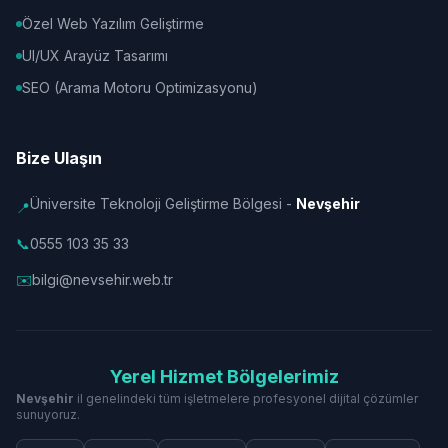
Özel Web Yazılım Geliştirme
UI/UX Arayüz Tasarımı
SEO (Arama Motoru Optimizasyonu)
Bize Ulaşın
Üniversite Teknoloji Geliştirme Bölgesi -
Nevşehir
📍
📞
0555 103 35 33
✉️
bilgi@nevsehir.web.tr
Yerel Hizmet Bölgelerimiz
Nevşehir
il genelindeki tüm işletmelere profesyonel dijital çözümler
sunuyoruz.