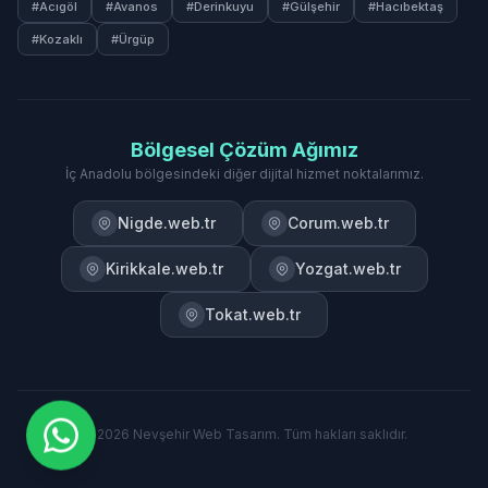
#Acıgöl
#Avanos
#Derinkuyu
#Gülşehir
#Hacıbektaş
#Kozaklı
#Ürgüp
Bölgesel Çözüm Ağımız
İç Anadolu bölgesindeki diğer dijital hizmet noktalarımız.
Nigde.web.tr
Corum.web.tr
Kirikkale.web.tr
Yozgat.web.tr
Tokat.web.tr
© 2026 Nevşehir Web Tasarım. Tüm hakları saklıdır.