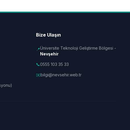
Bize Ulaşın
Üniversite Teknoloji Geliştirme Bölgesi -
📍
Nevşehir
📞
0555 103 35 33
✉️
bilgi@nevsehir.web.tr
syonu)