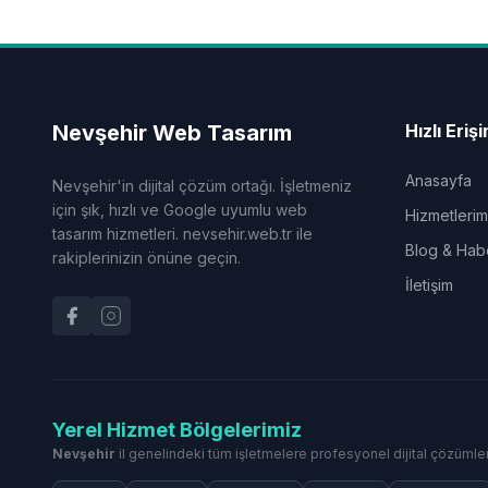
Nevşehir Web Tasarım
Hızlı Eriş
Anasayfa
Nevşehir'in dijital çözüm ortağı. İşletmeniz
için şık, hızlı ve Google uyumlu web
Hizmetlerim
tasarım hizmetleri. nevsehir.web.tr ile
Blog & Hab
rakiplerinizin önüne geçin.
İletişim
Yerel Hizmet Bölgelerimiz
Nevşehir
il genelindeki tüm işletmelere profesyonel dijital çözümle