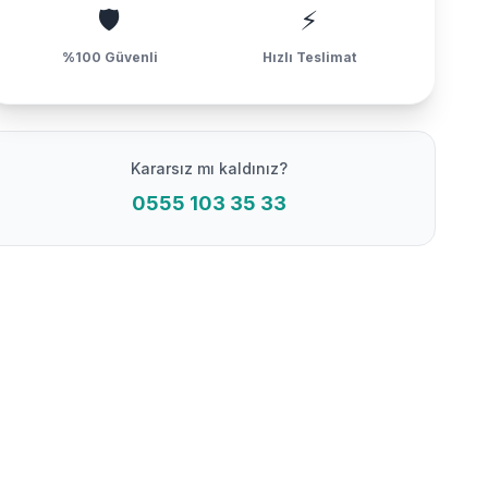
🛡️
⚡
%100 Güvenli
Hızlı Teslimat
Kararsız mı kaldınız?
0555 103 35 33