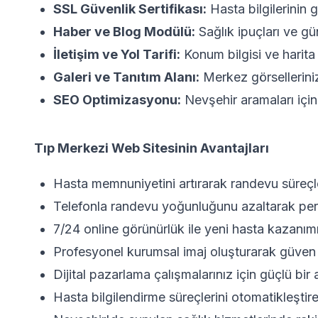
SSL Güvenlik Sertifikası:
Hasta bilgilerinin
Haber ve Blog Modülü:
Sağlık ipuçları ve gü
İletişim ve Yol Tarifi:
Konum bilgisi ve harita
Galeri ve Tanıtım Alanı:
Merkez görsellerinizi
SEO Optimizasyonu:
Nevşehir aramaları için
Tıp Merkezi Web Sitesinin Avantajları
Hasta memnuniyetini artırarak randevu süreçler
Telefonla randevu yoğunluğunu azaltarak person
7/24 online görünürlük ile yeni hasta kazanımın
Profesyonel kurumsal imaj oluşturarak güven 
Dijital pazarlama çalışmalarınız için güçlü bir 
Hasta bilgilendirme süreçlerini otomatikleşti