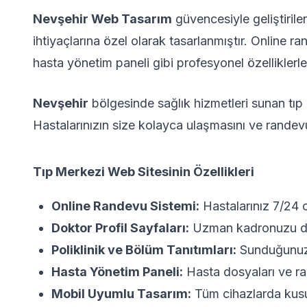
Nevşehir Web Tasarım
güvencesiyle geliştiril
ihtiyaçlarına özel olarak tasarlanmıştır. Online ran
hasta yönetim paneli gibi profesyonel özelliklerle
Nevşehir
bölgesinde sağlık hizmetleri sunan tıp 
Hastalarınızın size kolayca ulaşmasını ve randev
Tıp Merkezi Web Sitesinin Özellikleri
Online Randevu Sistemi:
Hastalarınız 7/24 o
Doktor Profil Sayfaları:
Uzman kadronuzu deta
Poliklinik ve Bölüm Tanıtımları:
Sunduğunuz t
Hasta Yönetim Paneli:
Hasta dosyaları ve ra
Mobil Uyumlu Tasarım:
Tüm cihazlarda kus