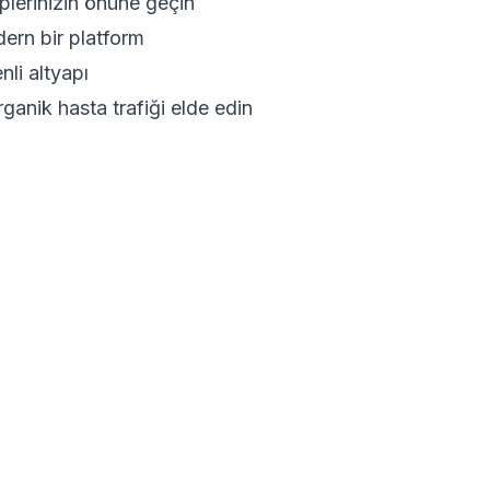
plerinizin önüne geçin
dern bir platform
nli altyapı
ganik hasta trafiği elde edin