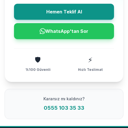
Hemen Teklif Al
WhatsApp'tan Sor
🛡️
⚡
%100 Güvenli
Hızlı Teslimat
Kararsız mı kaldınız?
0555 103 35 33