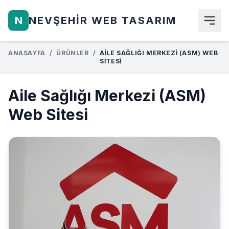
N
NEVŞEHIR WEB TASARIM
ANASAYFA
/
ÜRÜNLER
/
AILE SAĞLIĞI MERKEZI (ASM) WEB
Anasayfa
SITESI
Hakkımızda
Aile Sağlığı Merkezi (ASM)
Hizmetlerimiz
Web Sitesi
Ürünler
Blog
İletişim
Teklif Al