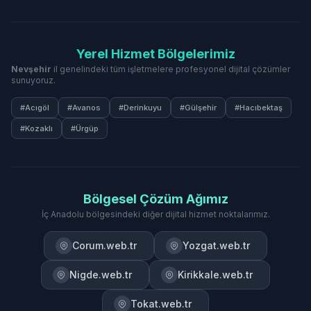
Yerel Hizmet Bölgelerimiz
Nevşehir
il genelindeki tüm işletmelere profesyonel dijital çözümler
sunuyoruz.
#Acıgöl
#Avanos
#Derinkuyu
#Gülşehir
#Hacıbektaş
#Kozaklı
#Ürgüp
Bölgesel Çözüm Ağımız
İç Anadolu bölgesindeki diğer dijital hizmet noktalarımız.
Corum.web.tr
Yozgat.web.tr
Nigde.web.tr
Kirikkale.web.tr
Tokat.web.tr